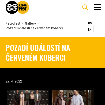
CS
Febiofest
Gallery
Pozadí událostí na červeném koberci
EN
POZADÍ UDÁLOSTÍ NA
ČERVENÉM KOBERCI
29. 4. 2022