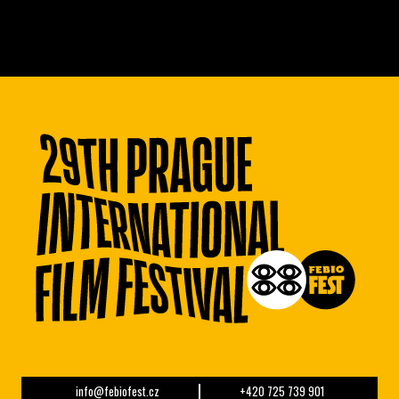
info@febiofest.cz
+420 725 739 901