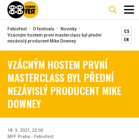
Febiofest
O festivalu
Novinky
CS
Vzácným hostem první masterclass byl přední
EN
nezávislý producent Mike Downey
VZÁCNÝM HOSTEM PRVNÍ
MASTERCLASS BYL PŘEDNÍ
NEZÁVISLÝ PRODUCENT MIKE
DOWNEY
18. 9. 2021, 22:00
MFF Praha - Febiofest