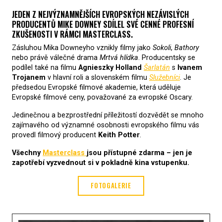
JEDEN Z NEJVÝZNAMNĚJŠÍCH EVROPSKÝCH NEZÁVISLÝCH
PRODUCENTŮ MIKE DOWNEY SDÍLEL SVÉ CENNÉ PROFESNÍ
ZKUŠENOSTI V RÁMCI MASTERCLASS.
Zásluhou Mika Downeyho vznikly filmy jako
Sokoli
,
Bathory
nebo právě válečné drama
Mrtvá hlídka
. Producentsky se
podílel také na filmu
Agnieszky Holland
Šarlatán
s
Ivanem
Trojanem
v hlavní roli a slovenském filmu
Služebníci
. Je
předsedou Evropské filmové akademie, která uděluje
Evropské filmové ceny, považované za evropské Oscary.
Jedinečnou a bezprostřední příležitostí dozvědět se mnoho
zajímavého od významné osobnosti evropského filmu vás
provedl filmový producent
Keith Potter
.
Všechny
Masterclass
jsou přístupné zdarma – jen je
zapotřebí vyzvednout si v pokladně kina vstupenku.
FOTOGALERIE