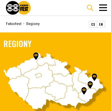
CS
EN
Febiofest
Regiony
REGIONY