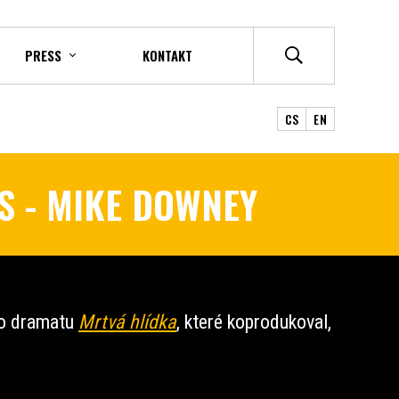
PRESS
KONTAKT
CS
EN
S - MIKE DOWNEY
ho dramatu
Mrtvá hlídka
, které koprodukoval,