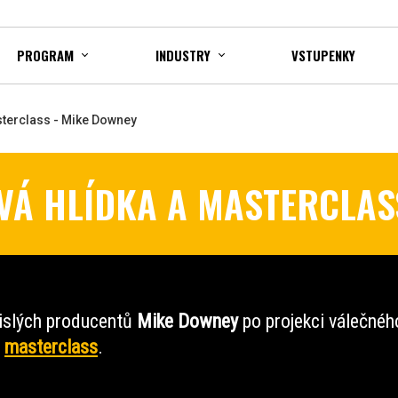
PROGRAM
INDUSTRY
VSTUPENKY
sterclass - Mike Downey
VÁ HLÍDKA A MASTERCLAS
islých producentů
Mike Downey
po projekci válečné
i
masterclass
.