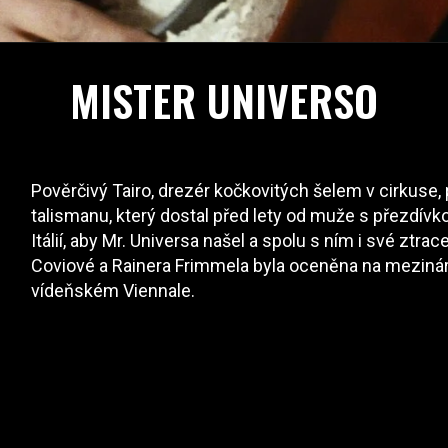
MISTER UNIVERSO
Pověrčivý Tairo, drezér kočkovitých šelem v cirkuse, 
talismanu, který dostal před lety od muže s přezdívko
Itálií, aby Mr. Universa našel a spolu s ním i své ztr
Coviové a Rainera Frimmela byla oceněna na mezinár
vídeňském Viennale.