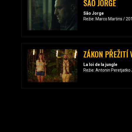
SAO JORGE
São Jorge
Režie: Marco Martins / 20
ZÁKON PŘEŽITÍ 
La loi de la jungle
Režie: Antonin Peretjatko