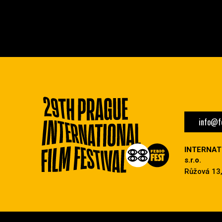
info@fe
INTERNAT
s.r.o.
Růžová 13,