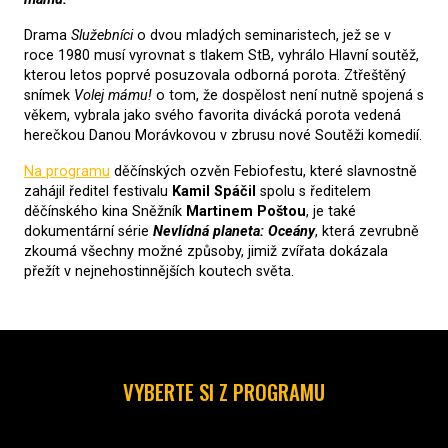
Drama
Služebníci
o dvou mladých seminaristech, jež se v
roce 1980 musí vyrovnat s tlakem StB, vyhrálo Hlavní soutěž,
kterou letos poprvé posuzovala odborná porota. Ztřeštěný
snímek
Volej mámu!
o tom, že dospělost není nutně spojená s
věkem, vybrala jako svého favorita divácká porota vedená
herečkou Danou Morávkovou v zbrusu nové Soutěži komedií.
Na programu
děčínských ozvěn Febiofestu, které slavnostně
zahájil ředitel festivalu
Kamil Spáčil
spolu s ředitelem
děčínského kina Sněžník
Martinem Poštou
, je také
dokumentární série
Nevlídná planeta: Oceány
, která zevrubně
zkoumá všechny možné způsoby, jimiž zvířata dokázala
přežít v nejnehostinnějších koutech světa.
VYBERTE SI Z PROGRAMU