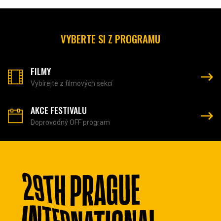
VYBERTE SI Z PROGRAMU
FILMY
Vybírejte z filmových sekcí
AKCE FESTIVALU
Doprovodný OFF program