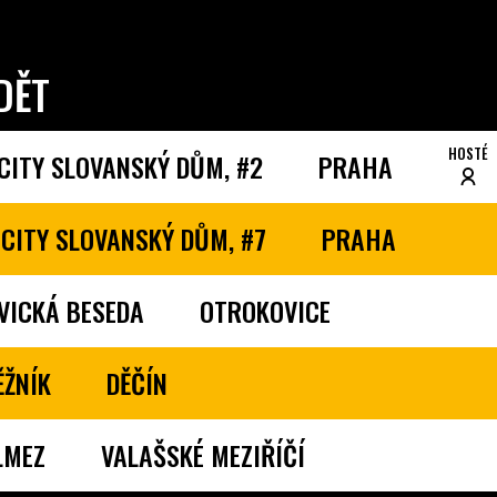
DĚT
HOSTÉ
CITY SLOVANSKÝ DŮM, #2
PRAHA
CITY SLOVANSKÝ DŮM, #7
PRAHA
VICKÁ BESEDA
OTROKOVICE
ĚŽNÍK
DĚČÍN
LMEZ
VALAŠSKÉ MEZIŘÍČÍ