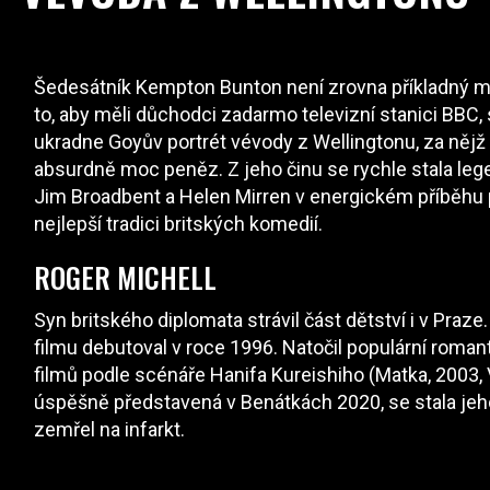
Šedesátník Kempton Bunton není zrovna příkladný m
to, aby měli důchodci zadarmo televizní stanici BBC
ukradne Goyův portrét vévody z Wellingtonu, za nějž 
absurdně moc peněz. Z jeho činu se rychle stala legen
Jim Broadbent a Helen Mirren v energickém příběhu
nejlepší tradici britských komedií.
ROGER MICHELL
Syn britského diplomata strávil část dětství i v Praze. 
filmu debutoval v roce 1996. Natočil populární romant
filmů podle scénáře Hanifa Kureishiho (Matka, 2003,
úspěšně představená v Benátkách 2020, se stala jeho
zemřel na infarkt.