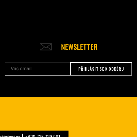
NEWSLETTER
PŘIHLÁSIT SE K ODBĚRU
biofest.cz
+420 725 739 901