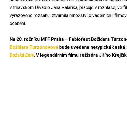
v trnavském Divadle Jána Palárika, pracuje v rozhlase, ve fi
výrazového rozsahu, ztvárnila množství divadelních i filmov
ocenění.
Na 28. ročníku MFF Praha – Febiofest Božidara Turzon
Božidara Turzonovová
bude uvedena netypická česká s
Božská Ema
. V legendárním filmu režiséra Jiřího Krejč