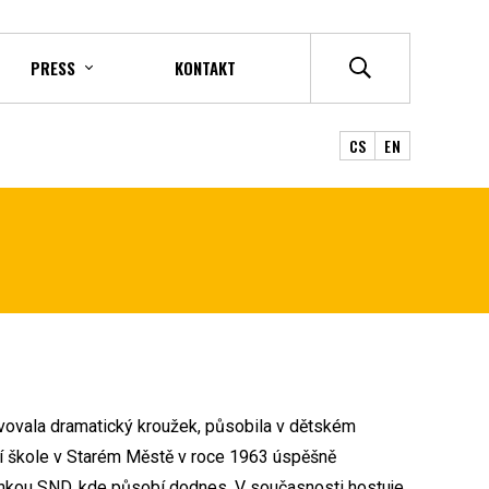
PRESS
KONTAKT
CS
EN
ěvovala dramatický kroužek, působila v dětském
ní škole v Starém Městě v roce 1963 úspěšně
enkou SND, kde působí dodnes. V současnosti hostuje