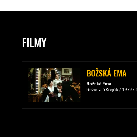
FILMY
BOŽSKÁ EMA
Božská Ema
Režie: Jiří Krejčík / 1979 