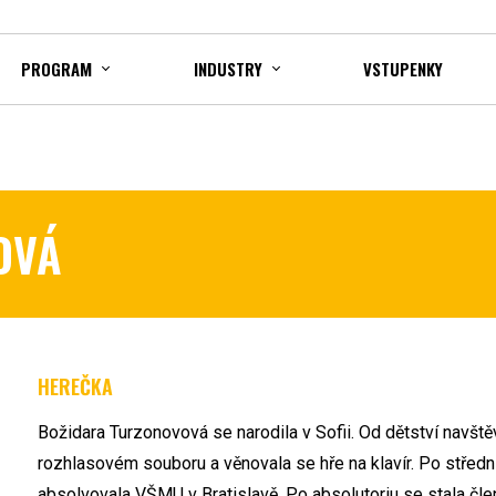
PROGRAM
INDUSTRY
VSTUPENKY
OVÁ
HEREČKA
Božidara Turzonovová se narodila v Sofii. Od dětství navšt
rozhlasovém souboru a věnovala se hře na klavír. Po střed
absolvovala VŠMU v Bratislavě. Po absolutoriu se stala čl