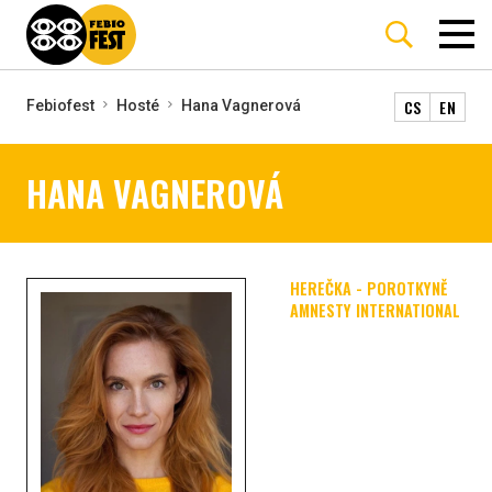
CS
EN
Febiofest
Hosté
Hana Vagnerová
HANA VAGNEROVÁ
HEREČKA - POROTKYNĚ
AMNESTY INTERNATIONAL