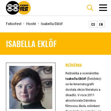
CS
EN
Febiofest
Hosté
Isabella Eklöf
ISABELLA EKLÖF
REŽISÉRKA
Režisérka a scenáristka
Isabella Eklöf
(Švédsko)
se ke kinematografii
dostala skrze literaturu a
divadlo. V roce 2011
absolvovala Dánskou
filmovou školu snímkem