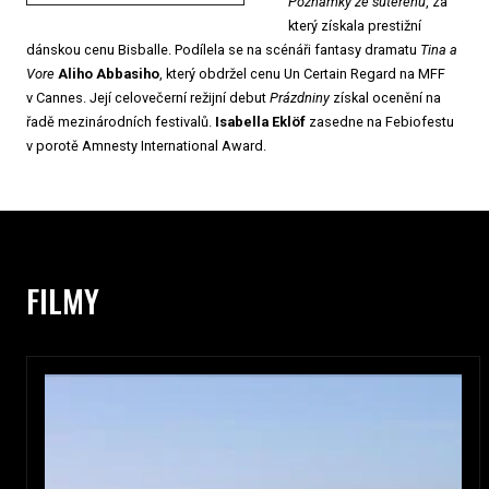
Poznámky ze suterénu
, za
který získala prestižní
dánskou cenu Bisballe. Podílela se na scénáři fantasy dramatu
Tina a
Vore
Aliho Abbasiho
, který obdržel cenu Un Certain Regard na MFF
v Cannes. Její celovečerní režijní debut
Prázdniny
získal ocenění na
řadě mezinárodních festivalů.
Isabella Eklöf
zasedne na Febiofestu
v porotě Amnesty International Award.
FILMY