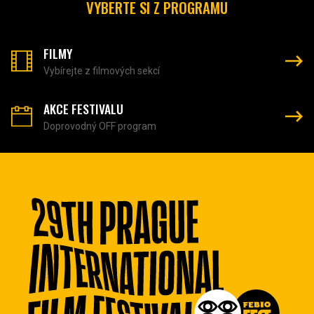
VYBERTE SI Z PROGRAMU
FILMY
Vybírejte z filmových sekcí
AKCE FESTIVALU
Doprovodný OFF program