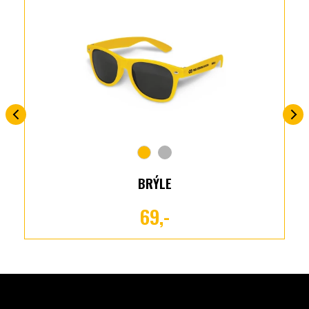
BRÝLE
69,-