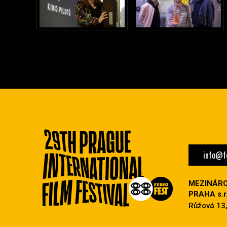
info@fe
MEZINÁRO
PRAHA s.r.
Růžová 13,