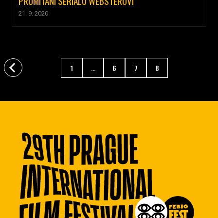
PROMÍTÁNÍ SERIÁLU WEBSTEROVI
21. 9. 2020
1
...
6
7
8