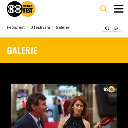
CS
EN
Febiofest
O festivalu
Galerie
GALERIE