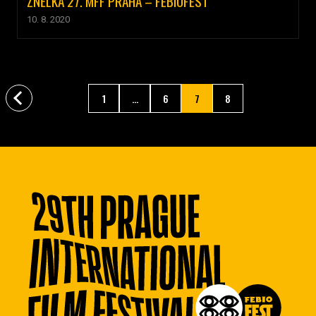
ZNĚLKA 27. MFF PRAHA – FEBIOFEST
10. 8. 2020
1
...
6
7
8