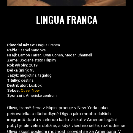
LINGUA FRANCA
Původní název:
Lingua Franca
Režie:
Isabel Sandoval
Hrají:
Eamon Farren, Lynn Cohen, Megan Channell
Země:
Spojené státy, Filipíny
Rok výroby:
2019
Délka (min):
95
Jazyk:
angličtina, tagalog
Titulky:
čeština
Distributor:
Luxbox
Sekce:
Queer Now
Sponzoři:
Americké centrum
Olivia, trans* žena z Filipín, pracuje v New Yorku jako
pečovatelka u důchodkyně Olgy a jako mnoho dalších
imigrantů doufá v zelenou kartu. Získat v Americe legální
pobyt je ale velmi obtížné, a když všechno selže, rozhodne se
Olivia zkusit poslední možnost: provdat se za Američana. V