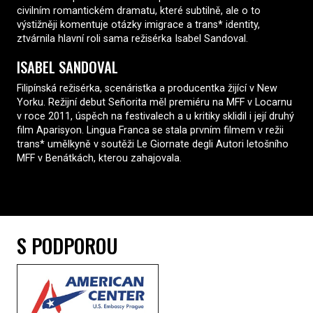
civilním romantickém dramatu, které subtilně, ale o to
výstižněji komentuje otázky imigrace a trans* identity,
ztvárnila hlavní roli sama režisérka Isabel Sandoval.
ISABEL SANDOVAL
Filipínská režisérka, scenáristka a producentka žijící v New
Yorku. Režijní debut Señorita měl premiéru na MFF v Locarnu
v roce 2011, úspěch na festivalech a u kritiky sklidil i její druhý
film Aparisyon. Lingua Franca se stala prvním filmem v režii
trans* umělkyně v soutěži Le Giornate degli Autori letošního
MFF v Benátkách, kterou zahajovala.
S PODPOROU