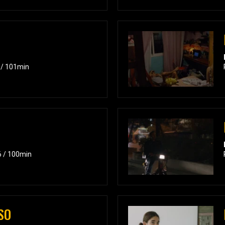
 / 101min
6 / 100min
SO