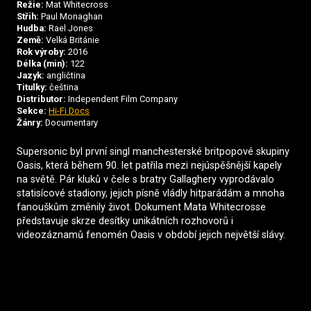
Režie:
Mat Whitecross
Střih:
Paul Monaghan
Hudba:
Rael Jones
Země:
Velká Británie
Rok výroby:
2016
Délka (min):
122
Jazyk:
angličtina
Titulky:
čeština
Distributor:
Independent Film Company
Sekce:
Hi-Fi Docs
Žánry:
Documentary
Supersonic byl první singl manchesterské britpopové skupiny
Oasis, která během 90. let patřila mezi nejúspěšnější kapely
na světě. Pár kluků v čele s bratry Gallaghery vyprodávalo
statisícové stadiony, jejich písně vládly hitparádám a mnoha
fanouškům změnily život. Dokument Mata Whitecrosse
představuje skrze desítky unikátních rozhovorů i
videozáznamů fenomén Oasis v období jejich největší slávy.