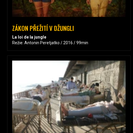
ZÁKON PŘEŽITÍ V DŽUNGLI
La loi de la jungle
Režie: Antonin Peretjatko / 2016 / 99min