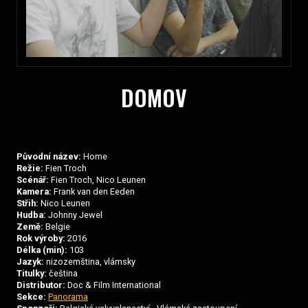
DOMOV
Původní název:
Home
Režie:
Fien Troch
Scénář:
Fien Troch, Nico Leunen
Kamera:
Frank van den Eeden
Střih:
Nico Leunen
Hudba:
Johnny Jewel
Země:
Belgie
Rok výroby:
2016
Délka (min):
103
Jazyk:
nizozemština, vlámsky
Titulky:
čeština
Distributor:
Doc & Film International
Sekce:
Panorama