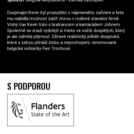
Sponzoři:
Belgické velvyslanectví - Vlámské zastoupení
Dospívající Kevin byl propuštěn z nápravného zařízení a teta
mu nabídla možnost začít znovu v rodinné stavební firmě.
Volný čas Kevin tráví s bratrancem a kamarádem Johnem.
Společně se snaží vydobýt si místo ve světě dospělých, který
je ale odmítá přijmout. Sžíravě realistický příběh dospívání,
které s sebou přináší zlobu a nepochopení, renomované
belgické režisérky Fien Trochové.
S PODPOROU