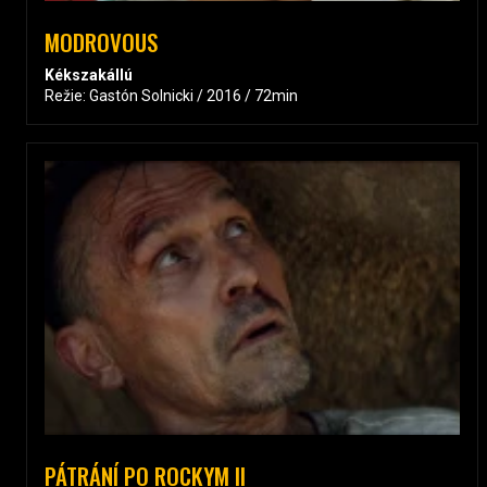
MODROVOUS
Kékszakállú
Režie: Gastón Solnicki / 2016 / 72min
PÁTRÁNÍ PO ROCKYM II