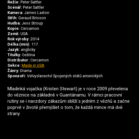
Režie:
Peter Sattler
Scénář:
Peter Sattler
Kamera:
James Laxton
Střih:
Geraud Brisson
Hudba:
Jess Stroup
Kopie:
Cercamon
Země:
USA
Rok výroby:
2014
Délka (min):
117
Jazyk:
anglicky
Titulky:
čeština
Distributor:
Cercamon
Sekce:
Made in USA
Žánry:
Drama
Sponzoři:
Velvyslanectví Spojených států amerických
Mladinká vojačka (Kristen Stewart) je v roce 2009 převelena
do věznice na základně v Guantánamu. V rámci pracovní
rutiny se i navzdory zákazům sblíží s jedním z vězňů a začne
poprvé v životě přemýšlet o tom, že každá mince má dvě
strany.