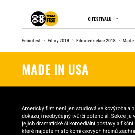
O FESTIVALU
Febiofest
Filmy 2018
Filmové sekce 2018
Made 
MADE IN USA
Americký film není jen studiová velkovýroba a p
dokazují neobyčejný tvůrčí potenciál. Sekce je
jejich dramatické či komediální postavy a fikč
které najdete místo komiksových hrdinů zachra