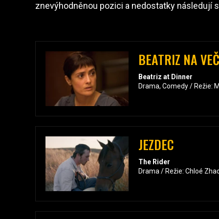
znevýhodněnou pozici a nedostatky následují svo
BEATRIZ NA VEČ
Beatriz at Dinner
Drama, Comedy / Režie: M
JEZDEC
The Rider
Drama / Režie: Chloé Zha