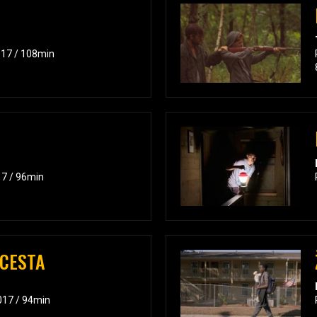
017 / 108min
17 / 96min
 CESTA
2017 / 94min