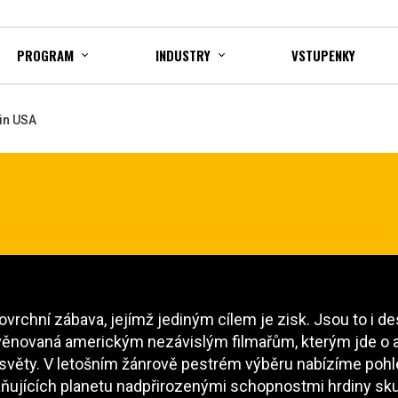
PROGRAM
INDUSTRY
VSTUPENKY
in USA
ovrchní zábava, jejímž jediným cílem je zisk. Jsou to i d
 věnovaná americkým nezávislým filmařům, kterým jde o a
ní světy. V letošním žánrově pestrém výběru nabízíme po
ňujících planetu nadpřirozenými schopnostmi hrdiny skut