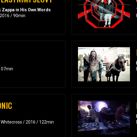
nk Zappa in His Own Words
 2016 / 90min
 107min
ONIC
 Whitecross / 2016 / 122min