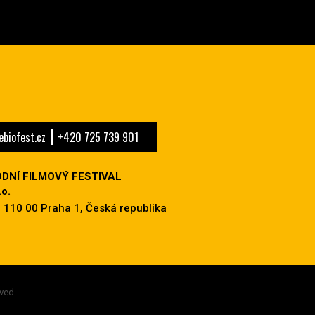
biofest.cz
+420 725 739 901
DNÍ FILMOVÝ FESTIVAL
o.
 110 00 Praha 1, Česká republika
ved.