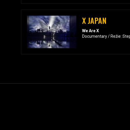
X JAPAN
We Are X
Documentary / Režie: Step