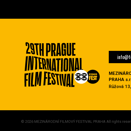
info@fe
MEZINÁRO
PRAHA s.r.
Růžová 13,
© 2026 MEZINÁRODNÍ FILMOVÝ FESTIVAL PRAHA All rights reser