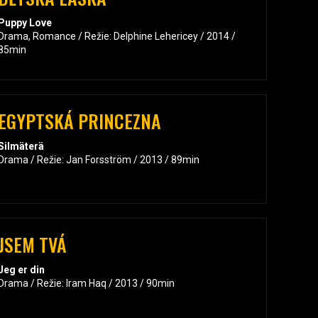
Puppy Love
Drama, Romance / Režie: Delphine Lehericey / 2014 /
85min
EGYPTSKÁ PRINCEZNA
Silmäterä
Drama / Režie: Jan Forsström / 2013 / 89min
JSEM TVÁ
Jeg er din
Drama / Režie: Iram Haq / 2013 / 90min