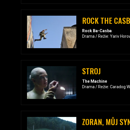
ROCK THE CAS
Rock Ba-Casba
Drama / Režie: Yariv Horo
STROJ
The Machine
Drama / Režie: Caradog W
ZORAN, MŮJ SY