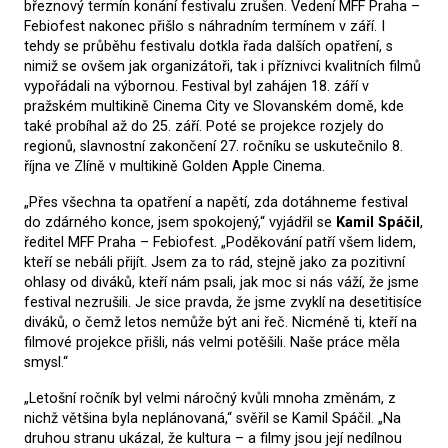
březnový termín konání festivalu zrušen. Vedení MFF Praha –
Febiofest nakonec přišlo s náhradním termínem v září. I
tehdy se průběhu festivalu dotkla řada dalších opatření, s
nimiž se ovšem jak organizátoři, tak i příznivci kvalitních filmů
vypořádali na výbornou. Festival byl zahájen 18. září v
pražském multikině Cinema City ve Slovanském domě, kde
také probíhal až do 25. září. Poté se projekce rozjely do
regionů, slavnostní zakončení 27. ročníku se uskutečnilo 8.
října ve Zlíně v multikině Golden Apple Cinema.
„Přes všechna ta opatření a napětí, zda dotáhneme festival
do zdárného konce, jsem spokojený,“ vyjádřil se
Kamil Spáčil
,
ředitel MFF Praha – Febiofest. „Poděkování patří všem lidem,
kteří se nebáli přijít. Jsem za to rád, stejně jako za pozitivní
ohlasy od diváků, kteří nám psali, jak moc si nás váží, že jsme
festival nezrušili. Je sice pravda, že jsme zvyklí na desetitisíce
diváků, o čemž letos nemůže být ani řeč. Nicméně ti, kteří na
filmové projekce přišli, nás velmi potěšili. Naše práce měla
smysl.“
„Letošní ročník byl velmi náročný kvůli mnoha změnám, z
nichž většina byla neplánovaná,“ svěřil se Kamil Spáčil. „Na
druhou stranu ukázal, že kultura – a filmy jsou její nedílnou