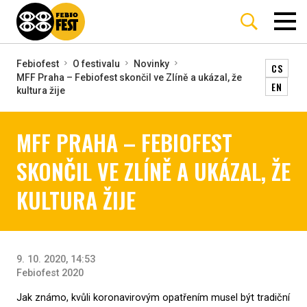
Febiofest
O festivalu
Novinky
CS
MFF Praha – Febiofest skončil ve Zlíně a ukázal, že
EN
kultura žije
MFF PRAHA – FEBIOFEST
SKONČIL VE ZLÍNĚ A UKÁZAL, ŽE
KULTURA ŽIJE
9. 10. 2020, 14:53
Febiofest 2020
Jak známo, kvůli koronavirovým opatřením musel být tradiční