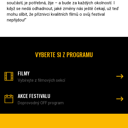
součástí, je potřebná, žije – a bude za každých okolností. I
když se nedá odhadnout, jaké změny nás ještě čekají, už teď
mohu slíbit, že příznivci kvalitních filmů o svůj festival
nepřijdou!“
VYBERTE SI Z PROGRAMU
FILMY
Vybírejte z filmových sekcí
AKCE FESTIVALU
Doprovodný OFF program