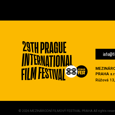
info@fe
MEZINÁRO
PRAHA s.r.
Růžová 13,
© 2026 MEZINÁRODNÍ FILMOVÝ FESTIVAL PRAHA All rights reser