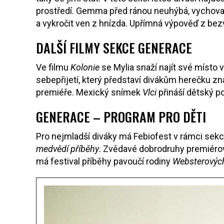
prostředí. Gemma před ránou neuhýbá, vychoval ji 
a vykročit ven z hnízda. Upřímná výpověď z bez
DALŠÍ FILMY SEKCE GENERACE
Ve filmu
Kolonie
se Mylia snaží najít své místo
sebepřijetí, který představí divákům herečku z
premiéře. Mexický snímek
Vlci
přináší dětský p
GENERACE – PROGRAM PRO DĚTI
Pro nejmladší diváky má Febiofest v rámci se
medvědí příběhy
. Zvědavé dobrodruhy premiérov
má festival příběhy pavoučí rodiny
Websterový