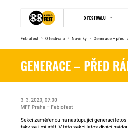
O FESTIVALU
Febiofest
O festivalu
Novinky
Generace – před r
GENERACE – PŘED R
3. 3. 2020, 07:00
MFF Praha – Febiofest
Sekci zaměřenou na nastupující generaci letos sp
taky se jimi stát. V této sekci letos diváci najd