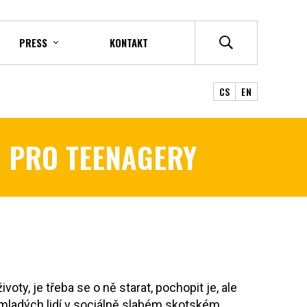
PRESS
KONTAKT
CS
EN
 PRO TEENAGERY
ty, je třeba se o ně starat, pochopit je, ale
ty mladých lidí v sociálně slabém skotském