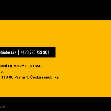
biofest.cz
+420 725 739 901
DNÍ FILMOVÝ FESTIVAL
o.
 110 00 Praha 1, Česká republika
ved.