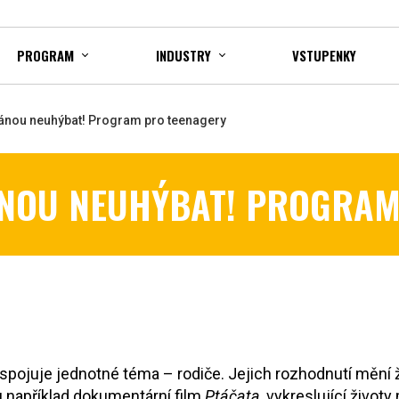
PROGRAM
INDUSTRY
VSTUPENKY
ánou neuhýbat! Program pro teenagery
ÁNOU NEUHÝBAT! PROGRAM
ojuje jednotné téma – rodiče. Jejich rozhodnutí mění živo
ou například dokumentární film
Ptáčata
, vykreslující živo