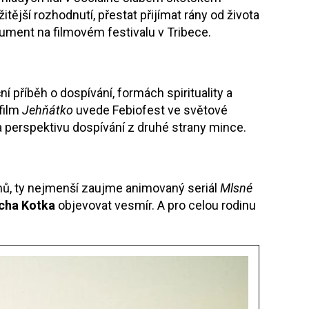
itější rozhodnutí, přestat přijímat rány od života
ument na filmovém festivalu v Tribece.
ní příběh o dospívání, formách spirituality a
 film
Jehňátko
uvede Febiofest ve světové
na perspektivu dospívání z druhé strany mince.
ů, ty nejmenší zaujme animovaný seriál
Mlsné
cha Kotka
objevovat vesmír. A pro celou rodinu