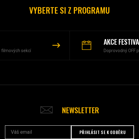
VYBERTE SI Z PROGRAMU
AKCE FESTIV
z filmových sekcí
Doprovodný OFF 
NEWSLETTER
PŘIHLÁSIT SE K ODBĚRU