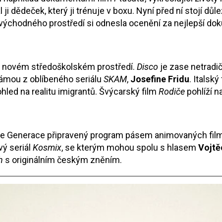
dědeček, který ji trénuje v boxu. Nyní před ní stojí důlež
východného prostředí si odnesla ocenění za nejlepší dok
 v novém středoškolském prostředí.
Disco
je zase netradič
námou z oblíbeného seriálu
SKAM
,
Josefine Fridu
. Italský
ohled na realitu imigrantů. Švýcarský film
Rodiče
pohlíží 
kce Generace připravený program pásem animovaných film
ý seriál
Kosmix
, se kterým mohou spolu s hlasem
Vojtě
ch
s originálním českým zněním.