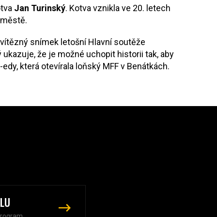
otva
Jan Turinský
. Kotva vznikla ve 20. letech
 městě.
a vítězný snímek letošní Hlavní soutěže
rý ukazuje, že je možné uchopit historii tak, aby
dy, která otevírala loňský MFF v Benátkách.
ALU
program