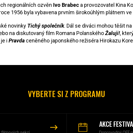
ých regionálních ozvěn
Ivo Brabec
a provozovatel Kina K
 V roce 1956 byla vybavena prvním širokoúhlým plátnem ve
ské novinky
Tichý společník
. Dál se diváci mohou těšit n
. Nebo na diskutovaný film Romana Polanského
Žaluji!
, kte
je i
Pravda
ceněného japonského režiséra Hirokazu Kore-e
VYBERTE SI Z PROGRAMU
AKCE FESTIV
z filmových sekcí
Doprovodný OFF 