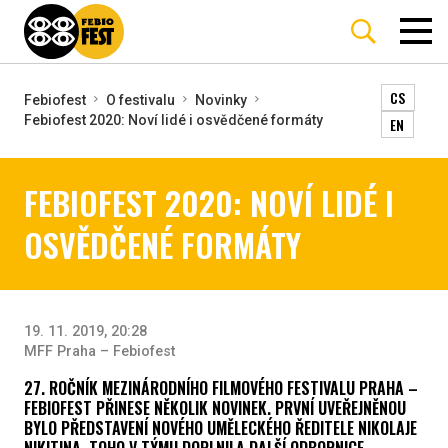
CS
Febiofest
O festivalu
Novinky
Febiofest 2020: Noví lidé i osvědčené formáty
EN
FEBIOFEST 2020: NOVÍ LIDÉ I
OSVĚDČENÉ FORMÁTY
19. 11. 2019, 20:28
MFF Praha – Febiofest
27. ROČNÍK MEZINÁRODNÍHO FILMOVÉHO FESTIVALU PRAHA –
FEBIOFEST PŘINESE NĚKOLIK NOVINEK. PRVNÍ UVEŘEJNĚNOU
BYLO PŘEDSTAVENÍ NOVÉHO UMĚLECKÉHO ŘEDITELE NIKOLAJE
NIKITINA. TOHO V TÝMU DOPLNILA DALŠÍ ODBORNICE –