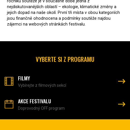
ročníku soutěže je v současné době jedna z
nejdiskutovanějších oblastí – ekologie, klimatické změny a
jejich dopad na naše okolí. První tři místa v obou kategoriích
jsou finančně ohodnocena a podmínky soutěže najdou
zájemci na webových stránkách festivalu.
VYBERTE SI Z PROGRAMU
FILMY
Vybírejte z filmových sekcí
AKCE FESTIVALU
Doprovodný OFF program