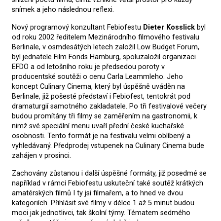
snímek a jeho následnou reflexi.
Nový programový konzultant Febiofestu
Dieter Kosslick
byl
od roku 2002 ředitelem Mezinárodního filmového festivalu
Berlinale, v osmdesátých letech založil Low Budget Forum,
byl jednatele Film Fonds Hamburg, spoluzaložil organizaci
EFDO a od letošního roku je předsedou poroty v
producentské soutěži o cenu Carla Leammleho. Jeho
koncept Culinary Cinema, který byl úspěšně uváděn na
Berlinale, již pošesté představí i Febiofest, tentokrát pod
dramaturgií samotného zakladatele. Po tři festivalové večery
budou promítány tři filmy se zaměřením na gastronomii, k
nimž své speciální menu uvaří přední české kuchařské
osobnosti. Tento formát je na festivalu velmi oblíbený a
vyhledávaný. Předprodej vstupenek na Culinary Cinema bude
zahájen v prosinci.
Zachovány zůstanou i další úspěšné formáty, již posedmé se
například v rámci Febiofestu uskuteční také soutěž krátkých
amatérských filmů I ty jsi filmařem, a to hned ve dvou
kategoriích. Přihlásit své filmy v délce 1 až 5 minut budou
moci jak jednotlivci, tak školní týmy. Tématem sedmého