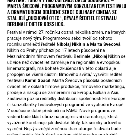
MARTA ŠVECOVÁ. PROGRAMOVÝM KONZULTANTEM FESTIVALU
A DRAMATURGEM OBLÍBENÉ SEKCE CULINARY CINEMA SE
STAL JEJÍ „DUCHOVNÍ OTEC“, BÝVALÝ ŘEDITEL FESTIVALU
BERLINALE DIETER KOSSLICK.
Festival v rámci 27. ročníku dozná několika změn, na kterých
pracuje nový tým. Programovou sekci tvoří od tohoto
ročníku umělečtí ředitelé
Nikolaj Nikitin a Marta Švecová
.
Nikitin do Prahy přichází po 17 letech působení na
Mezinárodním filmovém festivalu Berlinale. „Nikolaj Nikitin se
už více než dvacet let zaměřuje na regionální a evropskou
kinematografii, má bohaté zkušenosti v této oblasti a je
propojen se všemi částmi filmového světa,“ vysvětlil ředitel
festivalu
Kamil Spáčil
. Marta Švecová působila posledních
dvacet let v oblasti filmové produkce, filmového marketingu,
prodeje a nákupu se zaměřením na Evropu, Balkán a Asii,
zastávala pozici ředitelky distribuční společnosti Film Europe
či konzultantky festivalových programů ve východní Evropě.
V současné době přednáší na FAMU. Nové programové
vedení bude klást důraz na progresivní dramaturgii, která
vyváženě kombinuje jak divácké tituly, tak snímky artového
vyznění. Nejvýraznější změnou dramaturgie festivalu bude
snížení počtu filmů, čímž vznikne větší prostor pro každý