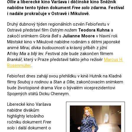
Ollie
a liberecké kino Varšava i děčínské kino Sněžník
nabídne tento týden dokument
Free solo
zdarma. Festival
i nadále prokračuje v Ostravě i Mikulově.
Druhý dubnový týden regionálních ozvěn Febiofestu v
Ostravě představí film
Ostrým nožem
Teodora Kuhna
a
zakočí snímkem
Gloria Bell
s
Julianne Moore
v hlavní roli.
Městské kino v Mikulově nabídne rodinám s dětmi japonské
animé
Mirai, dívka budoucnosti
a krásný příběh z jižní
Afriky
Mia a bílý lev. F
estival zde bude zakončen filmem
Brankář,
který v Praze představil takto jeho režisér
Marcus H.
Rosenmüller
.
Febiofest dnes zahájí svou přehlídku v kině Hutník na Kladně
filmy
Souboj s rodinou
a
Stan a Ollie
, zakončovacím snímkem
bude životopisné drama
Vice
o bývalém viceprezidentovi
Spojených států Dicku Cheneym.
Liberecké kino Varšava
nabídne divákům
highlighty letošního
ročníku dokument
Free
solo
i další dokument o