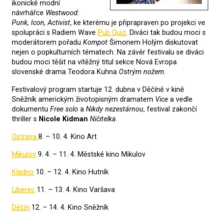
ikonické modní
návrhářce
Westwood:
Punk, Icon, Activist
, ke kterému je připrapraven po projekci ve
spolupráci s Radiem Wave
Pub Quiz
. Diváci tak budou moci s
moderátorem pořadu
Kompot
Šimonem Holým diskutovat
nejen o popkulturních tématech. Na závěr festivalu se diváci
budou moci těšit na vítěžný titul sekce Nová Evropa
slovenské drama Teodora Kuhna
Ostrým nožem
.
Festivalový program startuje 12. dubna v Děčíně v kině
Sněžník americkým životopisným dramatem
Vice
a vedle
dokumentu
Free solo
a
Nikdy nezestárnou
, festival zakončí
thriller s
Nicole Kidman
Ničitelka
.
Ostrava
8. – 10. 4. Kino Art
Mikulov
9. 4. – 11. 4. Městské kino Mikulov
Kladno
10. – 12. 4. Kino Hutník
Liberec
11. – 13. 4. Kino Varšava
Děčín
12. – 14. 4. Kino Sněžník