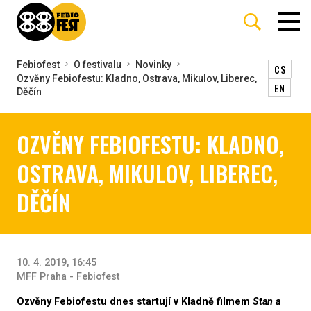
Febiofest
O festivalu
Novinky
CS
Ozvěny Febiofestu: Kladno, Ostrava, Mikulov, Liberec,
EN
Děčín
OZVĚNY FEBIOFESTU: KLADNO,
OSTRAVA, MIKULOV, LIBEREC,
DĚČÍN
10. 4. 2019, 16:45
MFF Praha - Febiofest
Ozvěny Febiofestu dnes startují v Kladně filmem
Stan a