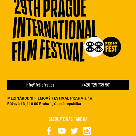
info@febiofest.cz
+420 725 739 901
MEZINÁRODNÍ FILMOVÝ FESTIVAL PRAHA s.r.o.
Růžová 13, 110 00 Praha 1, Česká republika
SLEDUJTE NÁS TAKÉ NA