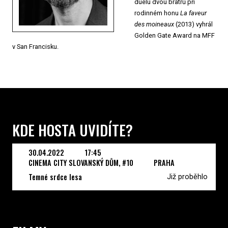
duelu dvou bratrů při
rodinném honu
La faveur
des moineaux
(2013) vyhrál
Golden Gate Award na MFF
v San Francisku.
KDE HOSTA UVIDÍTE?
30.04.2022
17:45
CINEMA CITY SLOVANSKÝ DŮM, #10
PRAHA
Temné srdce lesa
Již proběhlo