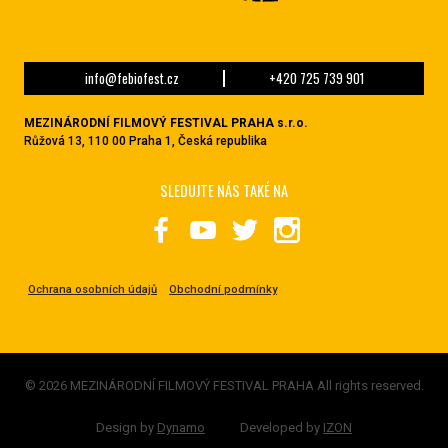
info@febiofest.cz
+420 725 739 901
MEZINÁRODNÍ FILMOVÝ FESTIVAL PRAHA s.r.o.
Růžová 13, 110 00 Praha 1, Česká republika
SLEDUJTE NÁS TAKÉ NA
Ochrana osobních údajů
Obchodní podmínky
© 2026 MEZINÁRODNÍ FILMOVÝ FESTIVAL PRAHA All rights reserved.
Design by
Dynamo
Developed by
IZON