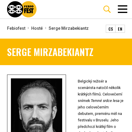
CS
EN
Febiofest
Hosté
Serge Mirzabekiantz
SERGE MIRZABEKIANTZ
Belgický režisér a
scenárista natočil několik
krátkých filmů. Celovečerní
snímek
Temné srdce lesa
je
jeho celovečerním
debutem, premiéru měl na
festivalu v Bruselu. Jeho
předchozí krátký film o