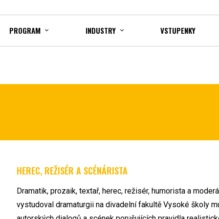
PROGRAM
INDUSTRY
VSTUPENKY
HEREC, REŽISÉR A SCÉNÁRISTA
Dramatik, prozaik, textař, herec, režisér, humorista a mode
vystudoval dramaturgii na divadelní fakultě Vysoké školy m
autorských dialogů a scének porušujících pravidla realistick