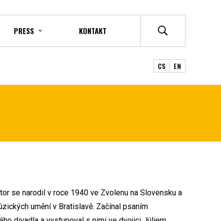
PRESS
KONTAKT
CS
EN
rátor se narodil v roce 1940 ve Zvolenu na Slovensku a
úzických umění v Bratislavě. Začínal psaním
ého divadla a vystupoval s nimi ve dvojici Júliem