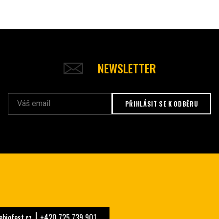
NEWSLETTER
PŘIHLÁSIT SE K ODBĚRU
biofest.cz
+420 725 739 901