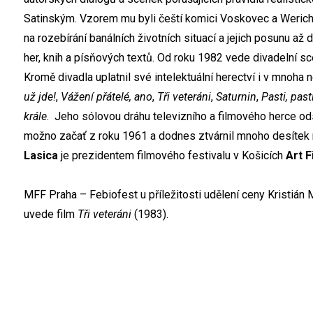
Satinským. Vzorem mu byli čeští komici Voskovec a Werich 
na rozebírání banálních životních situací a jejich posunu až
her, knih a písňových textů. Od roku 1982 vede divadelní sc
Kromě divadla uplatnil své intelektuální herectví i v mnoha
už jde!
,
Vážení přátelé, ano
,
Tři veteráni
,
Saturnin
,
Pasti, past
krále
. Jeho sólovou dráhu televizního a filmového herce o
možno začať z roku 1961 a dodnes ztvárnil mnoho desítek ro
Lasica
je prezidentem filmového festivalu v Košicích
Art F
MFF Praha – Febiofest u příležitosti udělení ceny Kristián 
uvede film
Tři veteráni
(1983).