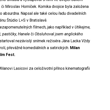
či Miroslav Horníček. Komika dvojice byla založena
 do absurdna. Napsal ale také celou řadu divadelních
énu Štúdio L+S v Bratislavě.
 nezapomenutelných filmech, jako například v
Utíkejme,
i, pastičky
,
Hanele
či
Obsluhoval jsem anglického
dstartoval nezávislý snímek režiséra Jána Lacka Vždy
lí, převážně komediálních a satirických.
Milan
ilm Fest.
Milanovi Lasicovi za celoživotní přínos kinematografii