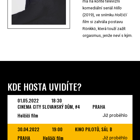
má na kontě televizní
komediální seriál
Hillo
(2019), ve snímku
Holčičí
film
si zahrála postavu
Rönkkö, která touží zažít
orgasmus, jenže neví s kým.
KDE HOSTA UVIDÍTE?
01.05.2022
18:30
CINEMA CITY SLOVANSKÝ DŮM, #4
PRAHA
Holčičí film
Již proběhlo
30.04.2022
19:00
KINO PILOTŮ, SÁL B
PRAHA
Holčičí film
Již proběhlo