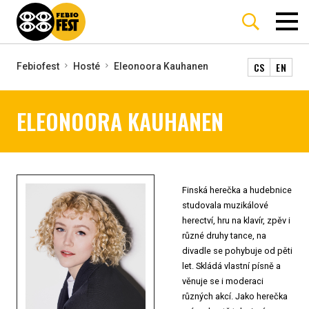
CS
EN
Febiofest
Hosté
Eleonoora Kauhanen
ELEONOORA KAUHANEN
Finská herečka a hudebnice
studovala muzikálové
herectví, hru na klavír, zpěv i
různé druhy tance, na
divadle se pohybuje od pěti
let. Skládá vlastní písně a
věnuje se i moderaci
různých akcí. Jako herečka