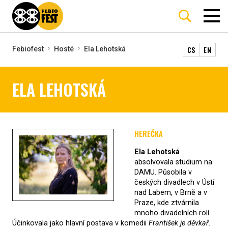
CS
EN
Febiofest
Hosté
Ela Lehotská
ELA LEHOTSKÁ
HEREČKA
Ela Lehotská
absolvovala studium na
DAMU. Působila v
českých divadlech v Ústí
nad Labem, v Brně a v
Praze, kde ztvárnila
mnoho divadelních rolí.
Účinkovala jako hlavní postava v komedii
František je děvkař
.