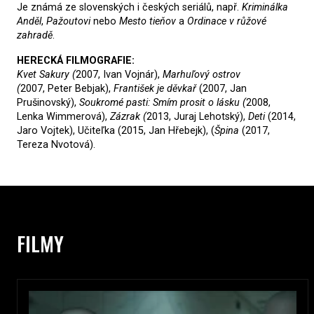
Je známá ze slovenských i českých seriálů, např.
Kriminálka
Anděl
,
Pažoutovi
nebo
Mesto tieňov
a
Ordinace v růžové
zahradě
.
HERECKÁ FILMOGRAFIE:
Kvet Sakury (
2007, Ivan Vojnár),
Marhuľový ostrov
(
2007, Peter Bebjak),
František je děvkař
(2007, Jan
Prušinovský),
Soukromé pasti: Smím prosit o lásku (
2008,
Lenka Wimmerová),
Zázrak (
2013, Juraj Lehotský),
Deti
(2014,
Jaro Vojtek), Učiteľka (2015, Jan Hřebejk), (
Špina
(2017,
Tereza Nvotová).
FILMY