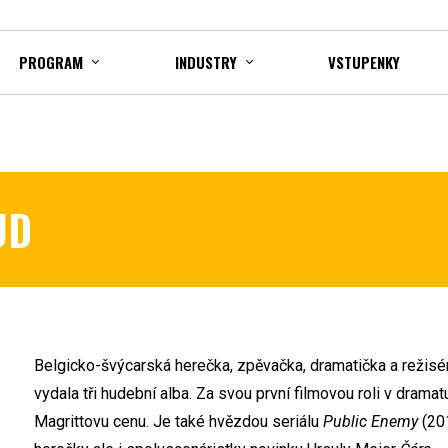
PROGRAM
INDUSTRY
VSTUPENKY
UD
Belgicko-švýcarská herečka, zpěvačka, dramatička a režisér
vydala tři hudební alba. Za svou první filmovou roli v drama
Magrittovu cenu. Je také hvězdou seriálu
Public Enemy
(201