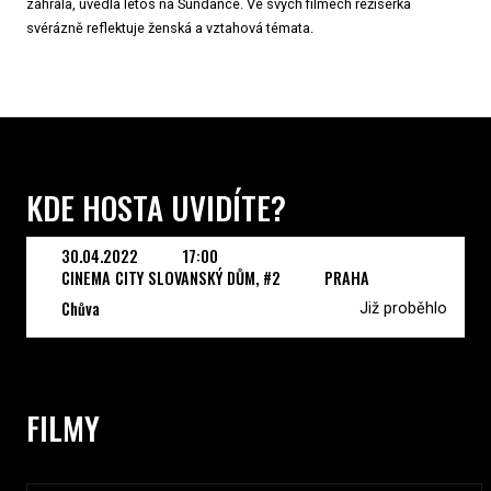
zahrála, uvedla letos na Sundance. Ve svých filmech režisérka
svérázně reflektuje ženská a vztahová témata.
KDE HOSTA UVIDÍTE?
30.04.2022
17:00
CINEMA CITY SLOVANSKÝ DŮM, #2
PRAHA
Chůva
Již proběhlo
FILMY