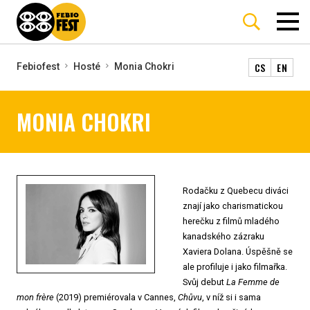
CS
EN
Febiofest
Hosté
Monia Chokri
MONIA CHOKRI
Rodačku z Quebecu diváci
znají jako charismatickou
herečku z filmů mladého
kanadského zázraku
Xaviera Dolana. Úspěšně se
ale profiluje i jako filmařka.
Svůj debut
La Femme de
mon frère
(2019) premiérovala v Cannes,
Chůvu
, v níž si i sama