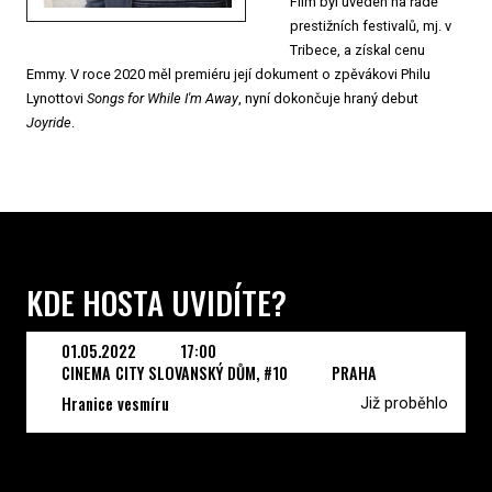
Film byl uveden na řadě
prestižních festivalů, mj. v
Tribece, a získal cenu
Emmy. V roce 2020 měl premiéru její dokument o zpěvákovi Philu
Lynottovi
Songs for While I'm Away
, nyní dokončuje hraný debut
Joyride
.
KDE HOSTA UVIDÍTE?
01.05.2022
17:00
CINEMA CITY SLOVANSKÝ DŮM, #10
PRAHA
Hranice vesmíru
Již proběhlo