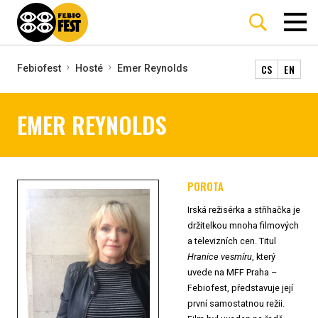
CS
EN
Febiofest
Hosté
Emer Reynolds
EMER REYNOLDS
POROTA
Irská režisérka a střihačka je
držitelkou mnoha filmových
a televizních cen. Titul
Hranice vesmíru
, který
uvede na MFF Praha –
Febiofest, představuje její
první samostatnou režii.