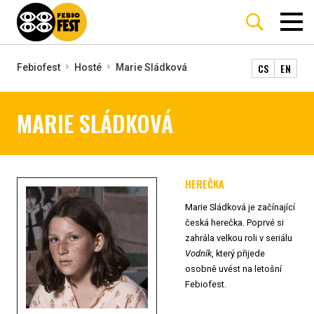
CS
EN
Febiofest
Hosté
Marie Sládková
MARIE SLÁDKOVÁ
HEREČKA
Marie Sládková je začínající
česká herečka. Poprvé si
zahrála velkou roli v seriálu
Vodník
, který přijede
osobně uvést na letošní
Febiofest.