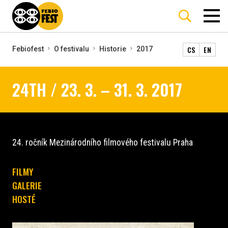
CS
EN
Febiofest
O festivalu
Historie
2017
24TH / 23. 3. – 31. 3. 2017
24. ročník Mezinárodního filmového festivalu Praha
FILMY
GALERIE
HOSTÉ