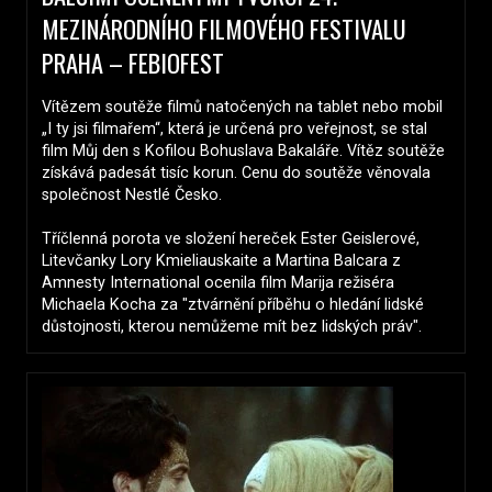
MEZINÁRODNÍHO FILMOVÉHO FESTIVALU
PRAHA – FEBIOFEST
Vítězem soutěže filmů natočených na tablet nebo mobil
„I ty jsi filmařem“, která je určená pro veřejnost, se stal
film Můj den s Kofilou Bohuslava Bakaláře. Vítěz soutěže
získává padesát tisíc korun. Cenu do soutěže věnovala
společnost Nestlé Česko.
Tříčlenná porota ve složení hereček Ester Geislerové,
Litevčanky Lory Kmieliauskaite a Martina Balcara z
Amnesty International ocenila film Marija režiséra
Michaela Kocha za "ztvárnění příběhu o hledání lidské
důstojnosti, kterou nemůžeme mít bez lidských práv".