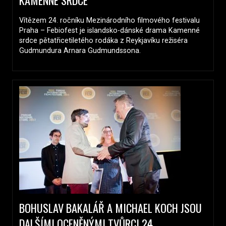
Vítězem 24. ročníku Mezinárodního filmového festivalu
Praha – Febiofest je islandsko-dánské drama Kamenné
srdce pětatřicetiletého rodáka z Reykjavíku režiséra
Gudmundura Arnara Gudmundssona.
BOHUSLAV BAKALÁŘ A MICHAEL KOCH JSOU
DALŠÍMI OCENĚNÝMI TVŮRCI 24.