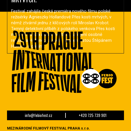
Festival zahájila česká premiéra nového filmu polské
režisérky Agnieszky Hollandové Přes kosti mrtvých, v
němž ztvárnil jednu z klíčových rolí Miroslav Krobot.
Temný detektivní příběh z polského venkova Přes kosti
mrtvých uvedla na slavnostním zahájení osobně
režisérka Hollandová spolu se scenáristou Štěpánem
Hulíkem a dalšími.
info@febiofest.cz
+420 725 739 901
MEZINÁRODNÍ FILMOVÝ FESTIVAL PRAHA s.r.o.