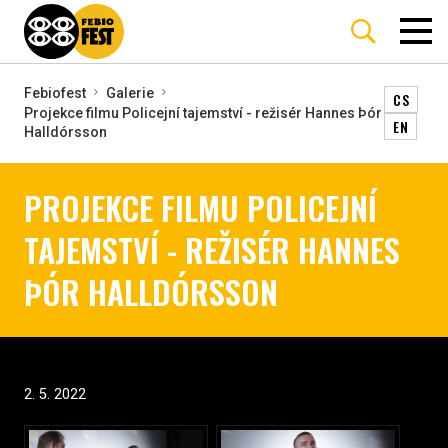
Febiofest
Galerie
CS
Projekce filmu Policejní tajemství - režisér Hannes Þór
EN
Halldórsson
PROJEKCE FILMU POLICEJNÍ
TAJEMSTVÍ - REŽISÉR HANNES
ÞÓR HALLDÓRSSON
2. 5. 2022