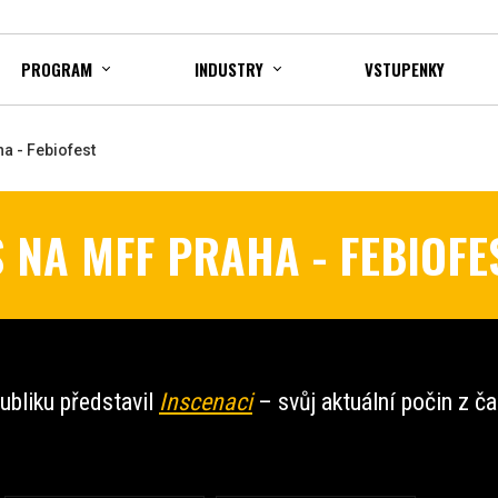
PROGRAM
INDUSTRY
VSTUPENKY
a - Febiofest
 NA MFF PRAHA - FEBIOFE
ubliku představil
Inscenaci
– svůj aktuální počin z 