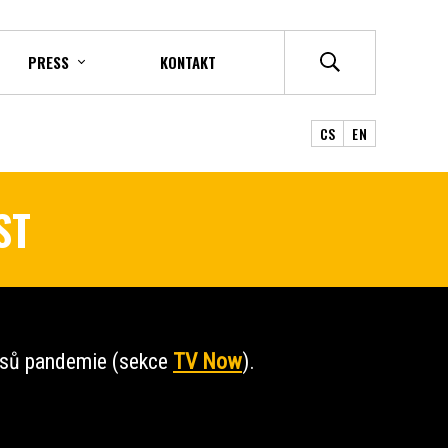
PRESS
KONTAKT
CS
EN
ST
časů pandemie (sekce
TV Now
).