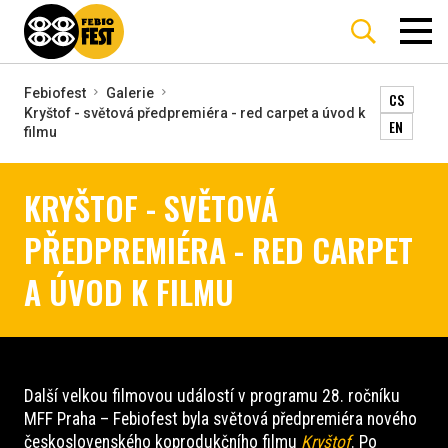
Febiofest
Galerie
CS
Kryštof - světová předpremiéra - red carpet a úvod k
EN
filmu
KRYŠTOF - SVĚTOVÁ
PŘEDPREMIÉRA - RED CARPET
A ÚVOD K FILMU
Další velkou filmovou událostí v programu 28. ročníku
MFF Praha – Febiofest byla světová předpremiéra nového
československého koprodukčního filmu
Kryštof
. Po