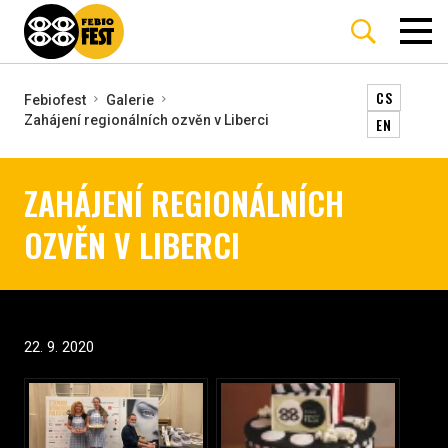
CS
Febiofest
Galerie
Zahájení regionálních ozvěn v Liberci
EN
ZAHÁJENÍ REGIONÁLNÍCH
OZVĚN V LIBERCI
22. 9. 2020