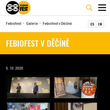
CS
EN
Febiofest
Galerie
Febiofest v Děčíně
FEBIOFEST V DĚČÍNĚ
5. 10. 2020