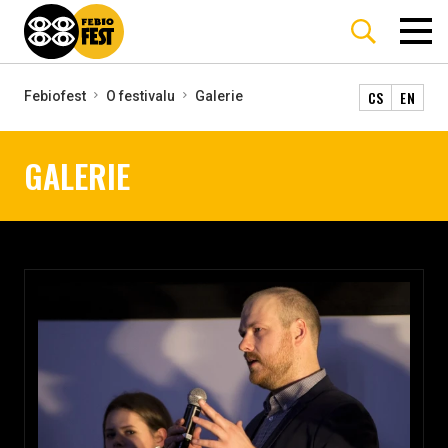
CS
EN
Febiofest
O festivalu
Galerie
GALERIE