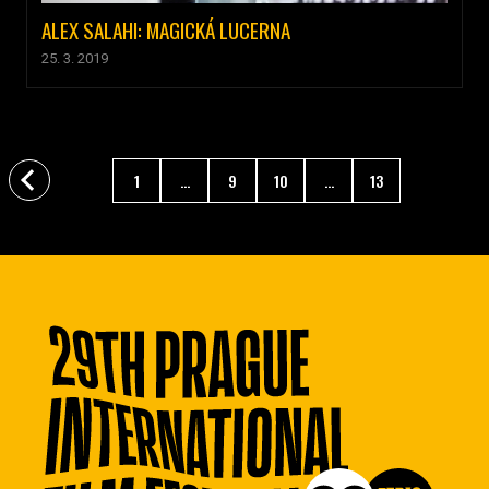
ALEX SALAHI: MAGICKÁ LUCERNA
25. 3. 2019
1
...
9
10
...
13