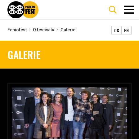
CS
EN
Febiofest
O festivalu
Galerie
GALERIE