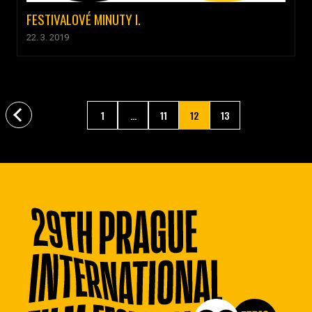
FESTIVALOVÉ MINUTY I.
22. 3. 2019
1
...
11
12
13