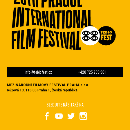
info@febiofest.cz
+420 725 739 901
MEZINÁRODNÍ FILMOVÝ FESTIVAL PRAHA s.r.o.
Růžová 13, 110 00 Praha 1, Česká republika
SLEDUJTE NÁS TAKÉ NA