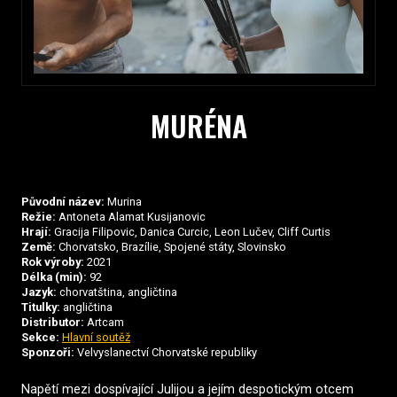
MURÉNA
Původní název:
Murina
Režie:
Antoneta Alamat Kusijanovic
Hrají:
Gracija Filipovic, Danica Curcic, Leon Lučev, Cliff Curtis
Země:
Chorvatsko, Brazílie, Spojené státy, Slovinsko
Rok výroby:
2021
Délka (min):
92
Jazyk:
chorvatština, angličtina
Titulky:
angličtina
Distributor:
Artcam
Sekce:
Hlavní soutěž
Sponzoři:
Velvyslanectví Chorvatské republiky
Napětí mezi dospívající Julijou a jejím despotickým otcem