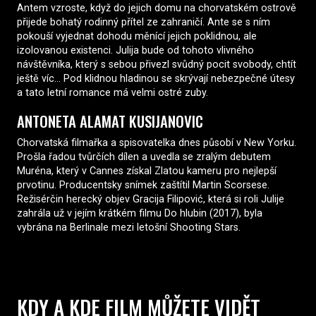
Antem vzroste, když do jejich domu na chorvatském ostrově
přijede bohatý rodinný přítel ze zahraničí. Ante se s ním
pokouší vyjednat dohodu měnící jejich poklidnou, ale
izolovanou existenci. Julija bude od tohoto vlivného
návštěvníka, který s sebou přivezl svůdný pocit svobody, chtít
ještě víc… Pod klidnou hladinou se skrývají nebezpečné útesy
a tato letní romance má velmi ostré zuby.
ANTONETA ALAMAT KUSIJANOVIC
Chorvatská filmařka a spisovatelka dnes působí v New Yorku.
Prošla řadou tvůrčích dílen a uvedla se zralým debutem
Muréna, který v Cannes získal Zlatou kameru pro nejlepší
prvotinu. Producentsky snímek zaštítil Martin Scorsese.
Režisérčin herecký objev Gracija Filipović, která si roli Julije
zahrála už v jejím krátkém filmu Do hlubin (2017), byla
vybrána na Berlinale mezi letošní Shooting Stars.
KDY A KDE FILM MŮŽETE VIDĚT