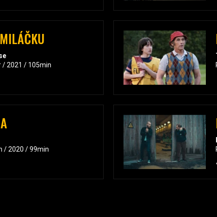
, MILÁČKU
se
r / 2021 / 105min
NA
n / 2020 / 99min