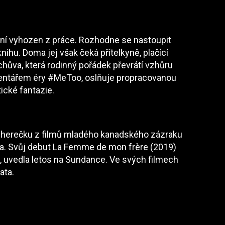
ání vyhozen z práce. Rozhodne se nastoupit
hu. Doma jej však čeká přítelkyně, plačící
ůva, která rodinný pořádek převrátí vzhůru
mentářem éry #MeToo, oslňuje propracovanou
ické fantazie.
u herečku z filmů mladého kanadského zázraku
ařka. Svůj debut La Femme de mon frère (2019)
a, uvedla letos na Sundance. Ve svých filmech
mata.