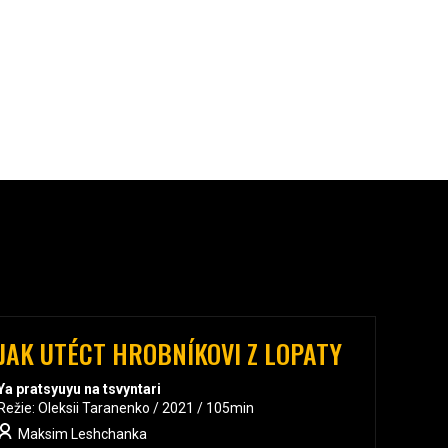
JAK UTÉCT HROBNÍKOVI Z LOPATY
Ya pratsyuyu na tsvyntari
Režie: Oleksii Taranenko / 2021 / 105min
Maksim Leshchanka