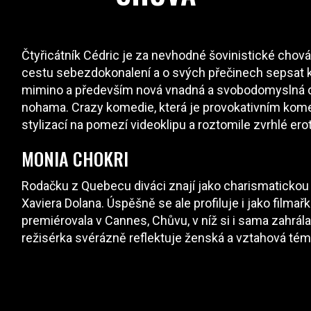
Čtyřicátník Cédric je za nevhodné šovinistické chov
cestu sebezdokonalení a o svých přečinech sepsat kni
mimino a především nová vnadná a svobodomyslná ch
nohama. Crazy komedie, která je provokativním ko
stylizací na pomezí videoklipu a roztomile zvrhlé erot
MONIA CHOKRI
Rodačku z Quebecu diváci znají jako charismaticko
Xaviera Dolana. Úspěšně se ale profiluje i jako film
premiérovala v Cannes, Chůvu, v níž si i sama zahrál
režisérka svérázně reflektuje ženská a vztahová té