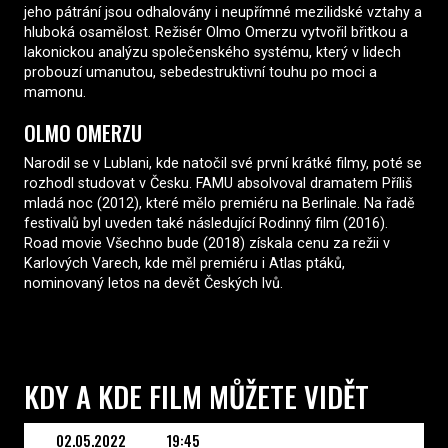
jeho pátrání jsou odhalovány i neupřímné mezilidské vztahy a
hluboká osamělost. Režisér Olmo Omerzu vytvořil břitkou a
lakonickou analýzu společenského systému, který v lidech
probouzí umanutou, sebedestruktivní touhu po moci a
mamonu.
OLMO OMERZU
Narodil se v Lublani, kde natočil své první krátké filmy, poté se
rozhodl studovat v Česku. FAMU absolvoval dramatem Příliš
mladá noc (2012), které mělo premiéru na Berlinale. Na řadě
festivalů byl uveden také následující Rodinný film (2016).
Road movie Všechno bude (2018) získala cenu za režii v
Karlových Varech, kde měl premiéru i Atlas ptáků,
nominovaný letos na devět Českých lvů.
KDY A KDE FILM MŮŽETE VIDĚT
02.05.2022
19:45