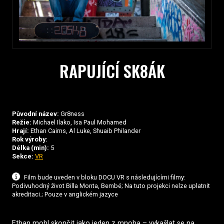
RAPUJÍCÍ SK8ÁK
Původní název:
Gr8ness
Režie:
Michael Ilako, Isa Paul Mohamed
Hrají:
Ethan Cairns, Al Luke, Shuaib Philander
Rok výroby:
Délka (min):
5
Sekce:
VR
Film bude uveden v bloku DOCU VR s následujícími filmy:
Podivuhodný život Billa Monta, Bembé; Na tuto projekci nelze uplatnit
akreditaci.; Pouze v anglickém jazyce
Ethan mohl skončit jako jeden z mnoha – vykašlat se na